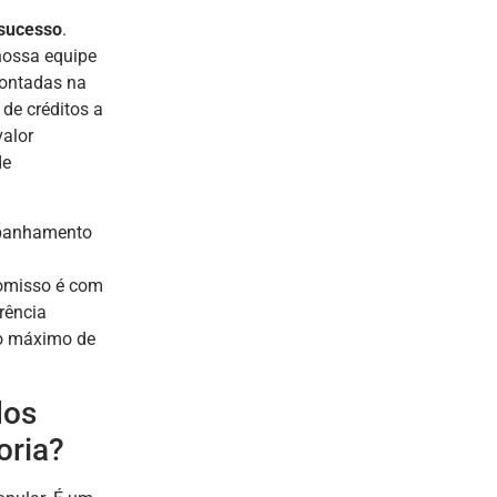
sucesso
.
 nossa equipe
pontadas na
 de créditos a
valor
de
ompanhamento
omisso é com
rência
r o máximo de
dos
oria?