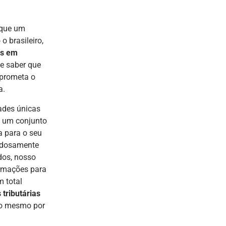
 que um
 brasileiro,
es em
de saber que
 prometa o
a.
ades únicas
cê um conjunto
a para o seu
dadosamente
dos, nosso
ormações para
 total
tributárias
a o mesmo por