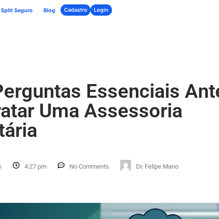
Cadastro
Login
Split Seguro
Blog
Perguntas Essenciais Ant
ratar Uma Assessoria
tária
6
4:27 pm
No Comments
Dr. Felipe Mano