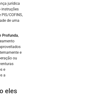
ança jurídica
 instruções
e PIS/COFINS,
idade de uma
e Profunda
,
peamento
aproveitados
nternamente e
peração ou
venturas
s e
os a
o eles