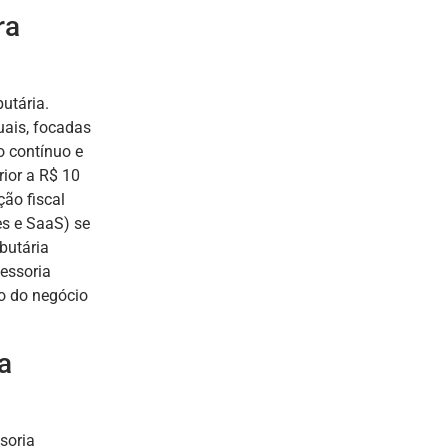
ra
utária.
ais, focadas
o contínuo e
rior a R$ 10
ão fiscal
s e SaaS) se
butária
sessoria
o do negócio
a
ssoria