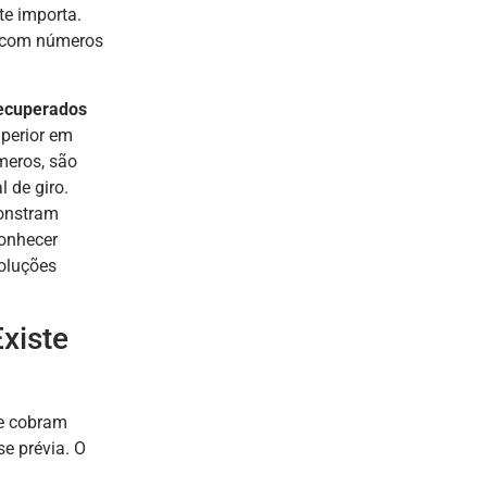
e importa.
, com números
.
recuperados
uperior em
meros, são
l de giro.
onstram
conhecer
oluções
Existe
ue cobram
e prévia. O