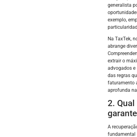
generalista p
oportunidades
exemplo, empr
particularid
Na TaxTek, n
abrange diver
Compreendem
extrair o máx
advogados e 
das regras q
faturamento 
aprofunda na
2. Qual
garante
A recuperação
fundamental 