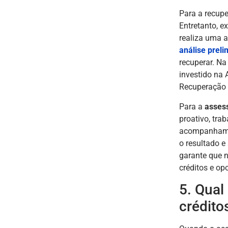
Para a recupe
Entretanto, e
realiza uma a
análise preli
recuperar. Na
investido na
Recuperação d
Para a
assess
proativo, tr
acompanhamen
o resultado e
garante que n
créditos e op
5. Qual
crédito