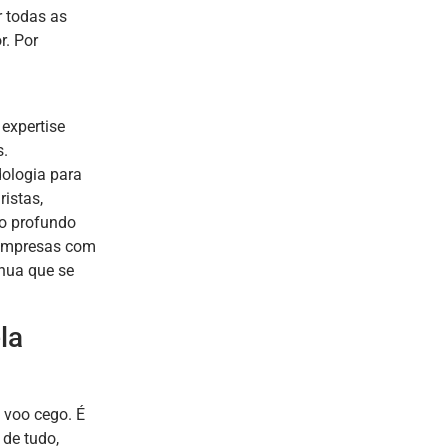
r todas as
r. Por
 expertise
s.
ologia para
istas,
o profundo
 empresas com
nua que se
la
 voo cego. É
de tudo,