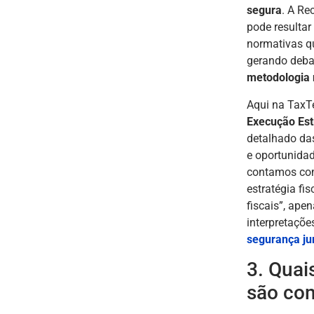
segura
. A Re
pode resultar
normativas q
gerando debat
metodologia 
Aqui na TaxT
Execução Est
detalhado das
e oportunida
contamos com
estratégia fis
fiscais”, ape
interpretaçõe
segurança ju
3. Quai
são co