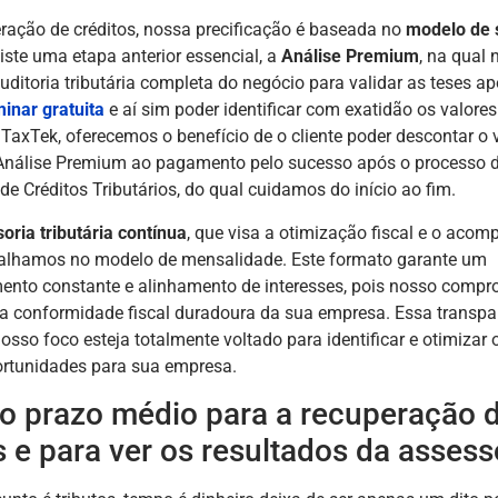
ração de créditos, nossa precificação é baseada no
modelo de 
xiste uma etapa anterior essencial, a
Análise Premium
, na qual
uditoria tributária completa do negócio para validar as teses a
minar gratuita
e aí sim poder identificar com exatidão os valores
 TaxTek, oferecemos o benefício de o cliente poder descontar o 
 Análise Premium ao pagamento pelo sucesso após o processo 
e Créditos Tributários, do qual cuidamos do início ao fim.
oria tributária contínua
, que visa a otimização fiscal e o ac
abalhamos no modelo de mensalidade. Este formato garante um
to constante e alinhamento de interesses, pois nosso compr
 a conformidade fiscal duradoura da sua empresa. Essa transpa
osso foco esteja totalmente voltado para identificar e otimiza
ortunidades para sua empresa.
 o prazo médio para a recuperação 
s e para ver os resultados da assess