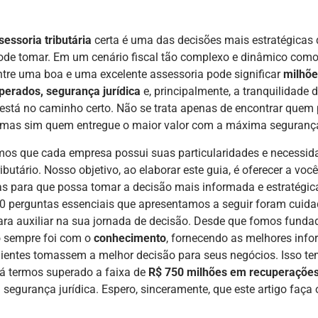
sessoria tributária
certa é uma das decisões mais estratégicas
de tomar. Em um cenário fiscal tão complexo e dinâmico como o
ntre uma boa e uma excelente assessoria pode significar
milhõ
perados, segurança jurídica
e, principalmente, a tranquilidade 
está no caminho certo. Não se trata apenas de encontrar quem
 mas sim quem entregue o maior valor com a máxima seguranç
s que cada empresa possui suas particularidades e necessid
ributário. Nosso objetivo, ao elaborar este guia, é oferecer a vo
s para que possa tomar a decisão mais informada e estratégic
10 perguntas essenciais que apresentamos a seguir foram cui
ara auxiliar na sua jornada de decisão. Desde que fomos funda
 sempre foi com o
conhecimento
, fornecendo as melhores inf
ientes tomassem a melhor decisão para seus negócios. Isso tem
já termos superado a faixa de
R$ 750 milhões em recuperações 
segurança jurídica. Espero, sinceramente, que este artigo faç