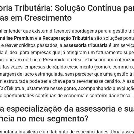
ria Tributária: Solução Contínua pa
as em Crescimento
 entender que existem diferentes abordagens para a gestão trib
nálise Premium
e a
Recuperação Tributária
são soluções pontu
r e reaver créditos passados, a
assessoria tributária
é um serviç
Ela é ideal para empresas que já atingiram um faturamento supe
is, operam no Lucro Presumido ou Real, e buscam uma otimizaç
uitas vezes, empresas de rápido crescimento (como e-commerce
argem de lucro estrangulada, sem perceber que uma gestão tri
m estruturada pode ser a chave para reverter esse cenário. A as
a TaxTek atua justamente nesse ponto, acompanhando a evoluçã
do oportunidades contínuas de economia e conformidade fiscal.
 a especialização da assessoria e su
ência no meu segmento?
tributária brasileira é um labirinto de especificidades. Uma asse