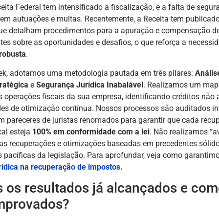
ceita Federal tem intensificado a fiscalização, e a falta de segur
 em autuações e multas. Recentemente, a Receita tem publicado
ue detalham procedimentos para a apuração e compensação d
es sobre as oportunidades e desafios, o que reforça a necess
robusta
.
ek, adotamos uma metodologia pautada em três pilares:
Anális
ratégica
e
Segurança Jurídica Inabalável
. Realizamos um ma
 operações fiscais da sua empresa, identificando créditos não 
des de otimização contínua. Nossos processos são auditados i
 pareceres de juristas renomados para garantir que cada recu
cal esteja
100% em conformidade com a lei
. Não realizamos “a
nas recuperações e otimizações baseadas em precedentes sólido
s pacíficas da legislação. Para aprofundar, veja como garantim
rídica na recuperação de impostos
.
s os resultados já alcançados e com
mprovados?