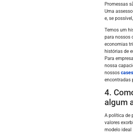
Promessas sã
Uma assessor
e, se possíve
Temos um his
para nossos c
economias tr
histórias de 
Para empresa
nossa capaci
nossos
cases
encontradas p
4. Como
algum 
A política de
valores exor
modelo ideal 