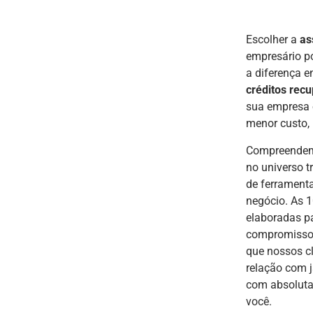
Escolher a
as
empresário po
a diferença e
créditos recu
sua empresa 
menor custo,
Compreendemo
no universo t
de ferramenta
negócio. As 
elaboradas p
compromisso
que nossos cl
relação com 
com absoluta 
você.