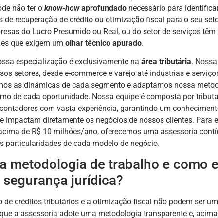
ode não ter o
know-how
aprofundado
necessário para identifica
 de recuperação de crédito ou otimização fiscal para o seu seto
esas do Lucro Presumido ou Real, ou do setor de serviços têm
ades que exigem um
olhar técnico apurado
.
ossa especialização é exclusivamente na
área tributária
. Nossa
sos setores, desde e-commerce e varejo até indústrias e serviço
os as dinâmicas de cada segmento e adaptamos nossa metod
imo de cada oportunidade. Nossa equipe é composta por tributar
contadores com vasta experiência, garantindo um conheciment
ue impactam diretamente os negócios de nossos clientes. Para
acima de R$ 10 milhões/ano, oferecemos uma assessoria contí
s particularidades de cada modelo de negócio.
 a metodologia de trabalho e como e
 segurança jurídica?
 de créditos tributários e a otimização fiscal não podem ser um
que a assessoria adote uma metodologia transparente e, acima 