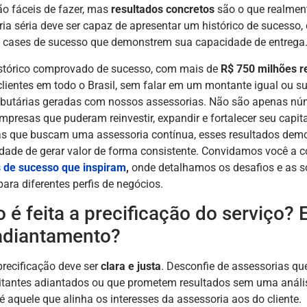
o fáceis de fazer, mas
resultados concretos
são o que realment
ia séria deve ser capaz de apresentar um histórico de sucesso
l, cases de sucesso que demonstrem sua capacidade de entrega
tórico comprovado de sucesso, com mais de
R$ 750 milhões 
lientes em todo o Brasil, sem falar em um montante igual ou s
ibutárias geradas com nossos assessorias. Não são apenas nú
empresas que puderam reinvestir, expandir e fortalecer seu capita
s que buscam uma assessoria contínua, esses resultados dem
dade de gerar valor de forma consistente. Convidamos você a 
 de sucesso que inspiram
,
onde detalhamos os desafios e as s
ara diferentes perfis de negócios.
 é feita a precificação do serviço? 
adiantamento?
 precificação deve ser
clara e justa
. Desconfie de assessorias q
bitantes adiantados ou que prometem resultados sem uma anális
é aquele que alinha os interesses da assessoria aos do cliente.