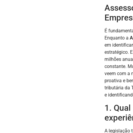
Assesso
Empres
É fundamental
Enquanto a
A
em identifica
estratégico. 
milhões anua
constante. M
veem com a m
proativa e be
tributária d
e identifican
1. Qual
experi
A legislação 